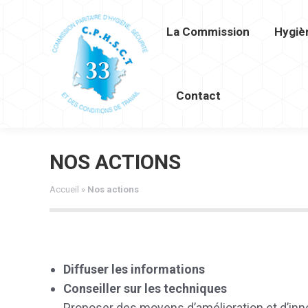
La Commission
Hygiè
La Commission
Hygiène et Séc
Contact
NOS ACTIONS
Accueil
»
Nos actions
Diffuser les informations
Conseiller sur les techniques
Proposer des moyens d’amélioration et d’inn