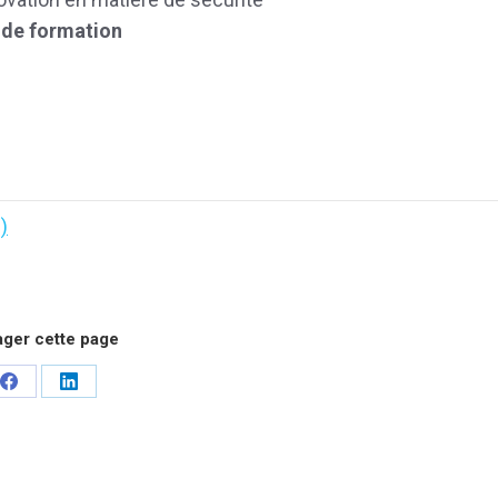
 de formation
)
ager cette page
Share
Share
on
on
Facebook
LinkedIn