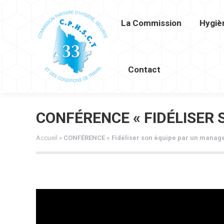
La Commission
Hygiè
La Commission
Hygiène et Séc
Contact
CONFÉRENCE « FIDÉLISER
Accueil
»
CONFÉRENCE « Fidéliser son équipe par un manage