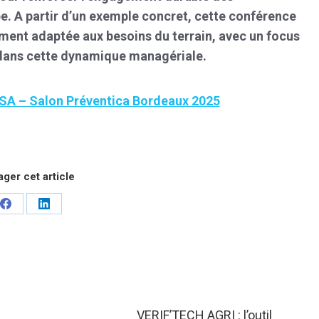
ipe. A partir d’un exemple concret, cette conférence
nt adaptée aux besoins du terrain, avec un focus
on dans cette dynamique managériale.
MSA – Salon Préventica Bordeaux 2025
ager cet article
Share
Share
on
on
Facebook
LinkedIn
VERIF’TECH AGRI : l’outil